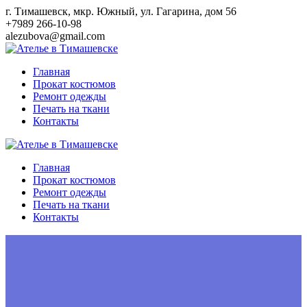
Перейти
г. Тимашевск, мкр. Южный, ул. Гагарина, дом 56
к
+7989 266-10-98
контенту
alezubova@gmail.com
Главная
Прокат костюмов
Ремонт одежды
Печать на ткани
Контакты
Главная
Прокат костюмов
Ремонт одежды
Печать на ткани
Контакты