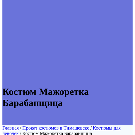
Костюм Мажоретка
Барабанщица
Главная
/
Прокат костюмов в Тимашевске
/
Костюмы для
девочек
/ Костюм Мажоретка Барабанщица