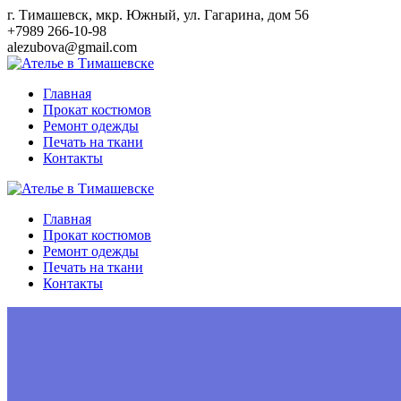
Перейти
г. Тимашевск, мкр. Южный, ул. Гагарина, дом 56
к
+7989 266-10-98
контенту
alezubova@gmail.com
Главная
Прокат костюмов
Ремонт одежды
Печать на ткани
Контакты
Главная
Прокат костюмов
Ремонт одежды
Печать на ткани
Контакты