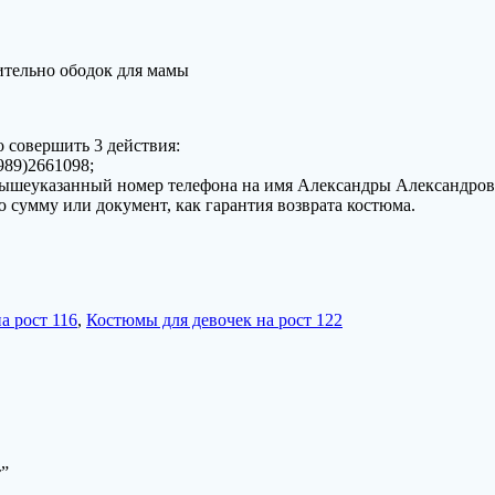
ительно ободок для мамы
 совершить 3 действия:
989)2661098;
з вышеуказанный номер телефона на имя Александры Александро
ую сумму или документ, как гарантия возврата костюма.
а рост 116
,
Костюмы для девочек на рост 122
т”