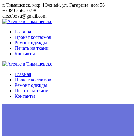
Перейти
г. Тимашевск, мкр. Южный, ул. Гагарина, дом 56
к
+7989 266-10-98
контенту
alezubova@gmail.com
Главная
Прокат костюмов
Ремонт одежды
Печать на ткани
Контакты
Главная
Прокат костюмов
Ремонт одежды
Печать на ткани
Контакты