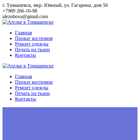
Перейти
г. Тимашевск, мкр. Южный, ул. Гагарина, дом 56
к
+7989 266-10-98
контенту
alezubova@gmail.com
Главная
Прокат костюмов
Ремонт одежды
Печать на ткани
Контакты
Главная
Прокат костюмов
Ремонт одежды
Печать на ткани
Контакты