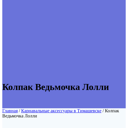
Колпак Ведьмочка Лолли
Главная
/
Карнавальные аксессуары в Тимашевске
/ Колпак
Ведьмочка Лолли