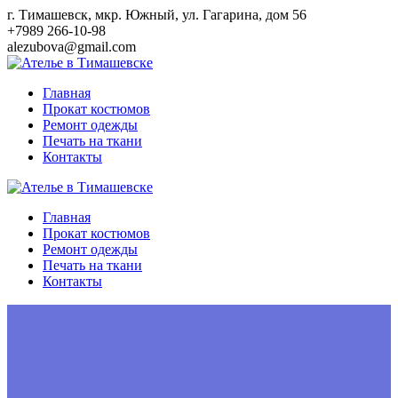
Перейти
г. Тимашевск, мкр. Южный, ул. Гагарина, дом 56
к
+7989 266-10-98
контенту
alezubova@gmail.com
Главная
Прокат костюмов
Ремонт одежды
Печать на ткани
Контакты
Главная
Прокат костюмов
Ремонт одежды
Печать на ткани
Контакты