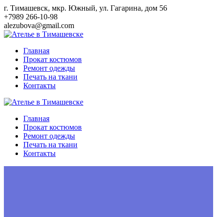
Перейти
г. Тимашевск, мкр. Южный, ул. Гагарина, дом 56
к
+7989 266-10-98
контенту
alezubova@gmail.com
Главная
Прокат костюмов
Ремонт одежды
Печать на ткани
Контакты
Главная
Прокат костюмов
Ремонт одежды
Печать на ткани
Контакты