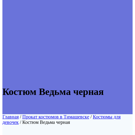
Костюм Ведьма черная
Главная
/
Прокат костюмов в Тимашевске
/
Костюмы для
девочек
/ Костюм Ведьма черная