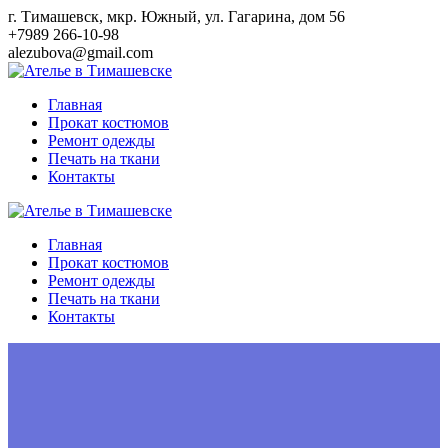
Перейти
г. Тимашевск, мкр. Южный, ул. Гагарина, дом 56
к
+7989 266-10-98
контенту
alezubova@gmail.com
Главная
Прокат костюмов
Ремонт одежды
Печать на ткани
Контакты
Главная
Прокат костюмов
Ремонт одежды
Печать на ткани
Контакты