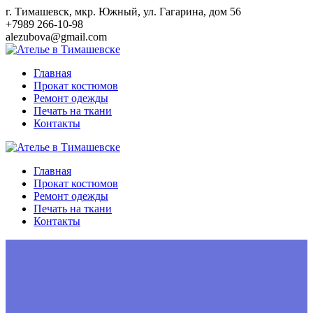
Перейти
г. Тимашевск, мкр. Южный, ул. Гагарина, дом 56
к
+7989 266-10-98
контенту
alezubova@gmail.com
Главная
Прокат костюмов
Ремонт одежды
Печать на ткани
Контакты
Главная
Прокат костюмов
Ремонт одежды
Печать на ткани
Контакты