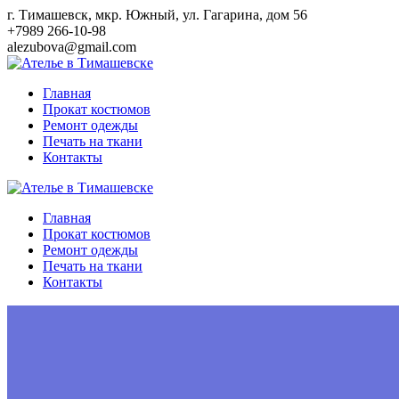
Перейти
г. Тимашевск, мкр. Южный, ул. Гагарина, дом 56
к
+7989 266-10-98
контенту
alezubova@gmail.com
Главная
Прокат костюмов
Ремонт одежды
Печать на ткани
Контакты
Главная
Прокат костюмов
Ремонт одежды
Печать на ткани
Контакты