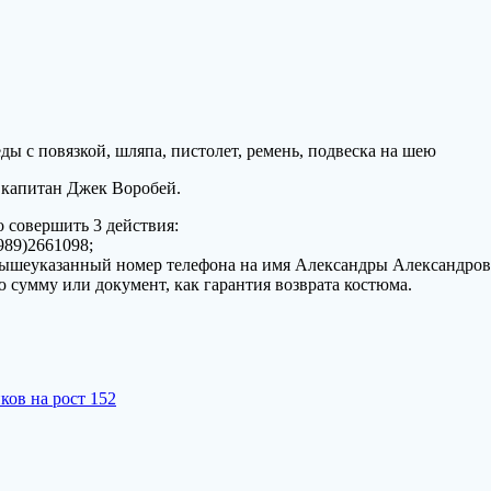
ды с повязкой, шляпа, пистолет, ремень, подвеска на шею
й капитан Джек Воробей.
 совершить 3 действия:
989)2661098;
з вышеуказанный номер телефона на имя Александры Александро
ую сумму или документ, как гарантия возврата костюма.
ков на рост 152