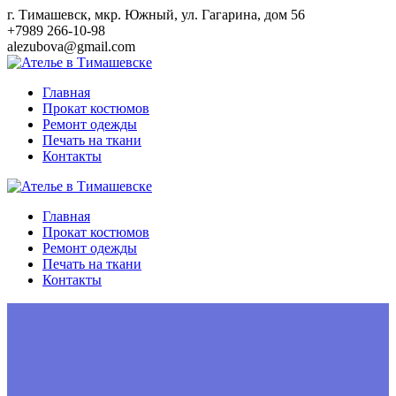
Перейти
г. Тимашевск, мкр. Южный, ул. Гагарина, дом 56
к
+7989 266-10-98
контенту
alezubova@gmail.com
Главная
Прокат костюмов
Ремонт одежды
Печать на ткани
Контакты
Главная
Прокат костюмов
Ремонт одежды
Печать на ткани
Контакты