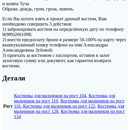
и шляпа Туча
Образы: дождь, гром, гроза, ливень.
Если Вы хотите взять в прокат данный костюм, Вам
необходимо совершить 3 действия:
1) забронировать костюм на определённую дату по телефону
8(989)2661098;
2) внести предоплату брони в размере 50-100% на карту через
вышеуказанный номер телефона на имя Александры
Александровны Зубовой;
3) приехать за костюмом с паспортом, оставив в залог
залоговую сумму или документ, как гарантия возврата
костюма.
Детали
Костюмы для мальчиков на рост 104
,
Костюмы для
мальчиков на рост 110
,
Костюмы для мальчиков на рост
Рост
116
,
Костюмы для мальчиков на рост 122
,
Костюмы для
мальчиков на рост 128
,
Костюмы для мальчиков на рост
134