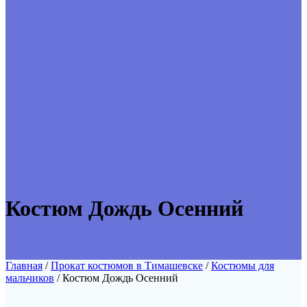
Костюм Дождь Осенний
Главная
/
Прокат костюмов в Тимашевске
/
Костюмы для
мальчиков
/ Костюм Дождь Осенний