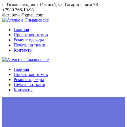
Перейти
г. Тимашевск, мкр. Южный, ул. Гагарина, дом 56
к
+7989 266-10-98
контенту
alezubova@gmail.com
Главная
Прокат костюмов
Ремонт одежды
Печать на ткани
Контакты
Главная
Прокат костюмов
Ремонт одежды
Печать на ткани
Контакты