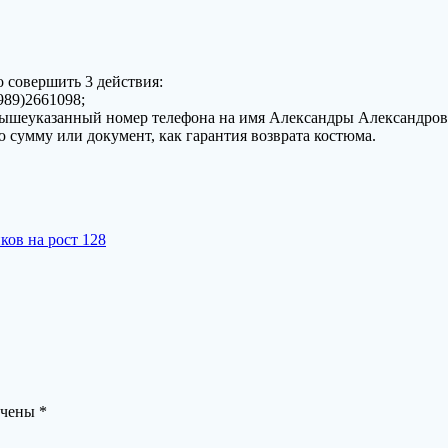
 совершить 3 действия:
989)2661098;
з вышеуказанный номер телефона на имя Александры Александро
ую сумму или документ, как гарантия возврата костюма.
ков на рост 128
ечены
*