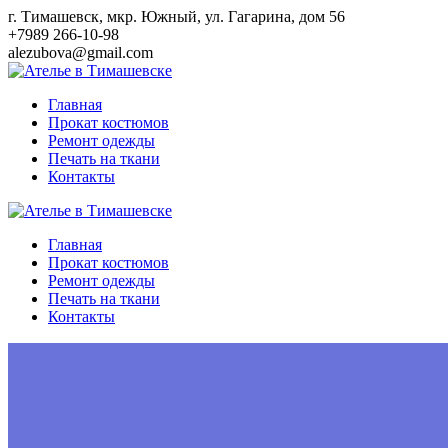
Перейти
г. Тимашевск, мкр. Южный, ул. Гагарина, дом 56
к
+7989 266-10-98
контенту
alezubova@gmail.com
Главная
Прокат костюмов
Ремонт одежды
Печать на ткани
Контакты
Главная
Прокат костюмов
Ремонт одежды
Печать на ткани
Контакты