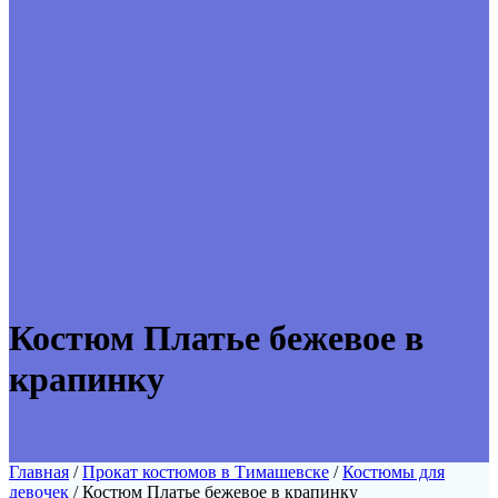
Костюм Платье бежевое в
крапинку
Главная
/
Прокат костюмов в Тимашевске
/
Костюмы для
девочек
/ Костюм Платье бежевое в крапинку