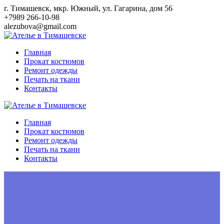
Перейти
г. Тимашевск, мкр. Южный, ул. Гагарина, дом 56
к
+7989 266-10-98
контенту
alezubova@gmail.com
Главная
Прокат костюмов
Ремонт одежды
Печать на ткани
Контакты
Главная
Прокат костюмов
Ремонт одежды
Печать на ткани
Контакты