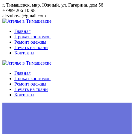
Перейти
г. Тимашевск, мкр. Южный, ул. Гагарина, дом 56
к
+7989 266-10-98
контенту
alezubova@gmail.com
Главная
Прокат костюмов
Ремонт одежды
Печать на ткани
Контакты
Главная
Прокат костюмов
Ремонт одежды
Печать на ткани
Контакты