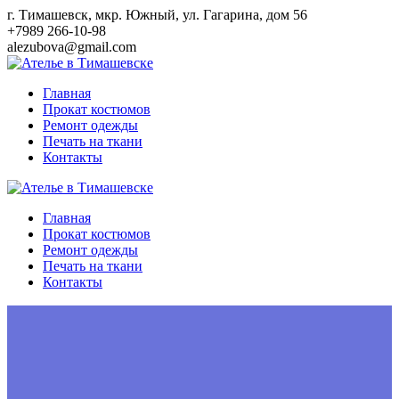
Перейти
г. Тимашевск, мкр. Южный, ул. Гагарина, дом 56
к
+7989 266-10-98
контенту
alezubova@gmail.com
Главная
Прокат костюмов
Ремонт одежды
Печать на ткани
Контакты
Главная
Прокат костюмов
Ремонт одежды
Печать на ткани
Контакты