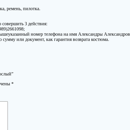
а, ремень, пилотка.
 совершить 3 действия:
989)2661098;
з вышеуказанный номер телефона на имя Александры Александро
ую сумму или документ, как гарантия возврата костюма.
рослый”
ечены
*