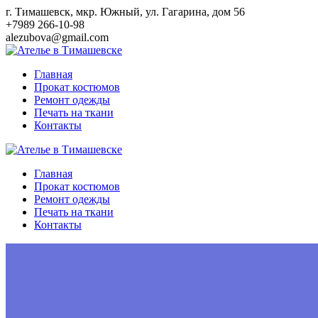
Перейти
г. Тимашевск, мкр. Южный, ул. Гагарина, дом 56
к
+7989 266-10-98
контенту
alezubova@gmail.com
Главная
Прокат костюмов
Ремонт одежды
Печать на ткани
Контакты
Главная
Прокат костюмов
Ремонт одежды
Печать на ткани
Контакты