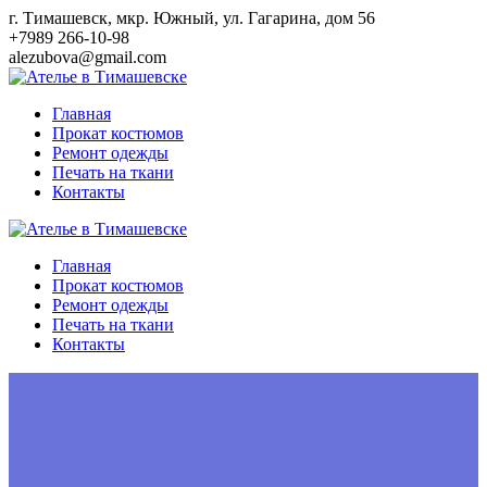
Перейти
г. Тимашевск, мкр. Южный, ул. Гагарина, дом 56
к
+7989 266-10-98
контенту
alezubova@gmail.com
Главная
Прокат костюмов
Ремонт одежды
Печать на ткани
Контакты
Главная
Прокат костюмов
Ремонт одежды
Печать на ткани
Контакты