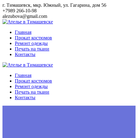
Перейти
г. Тимашевск, мкр. Южный, ул. Гагарина, дом 56
к
+7989 266-10-98
контенту
alezubova@gmail.com
Главная
Прокат костюмов
Ремонт одежды
Печать на ткани
Контакты
Главная
Прокат костюмов
Ремонт одежды
Печать на ткани
Контакты