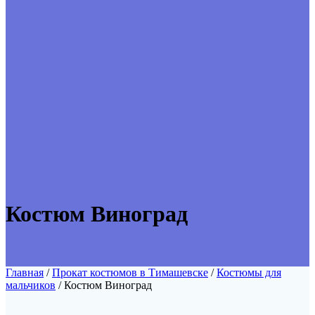
Костюм Виноград
Главная
/
Прокат костюмов в Тимашевске
/
Костюмы для
мальчиков
/ Костюм Виноград