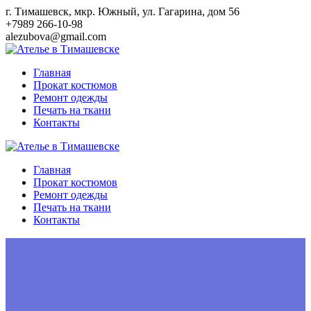
Перейти
г. Тимашевск, мкр. Южный, ул. Гагарина, дом 56
к
+7989 266-10-98
контенту
alezubova@gmail.com
Главная
Прокат костюмов
Ремонт одежды
Печать на ткани
Контакты
Главная
Прокат костюмов
Ремонт одежды
Печать на ткани
Контакты