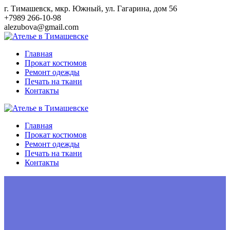
Перейти
г. Тимашевск, мкр. Южный, ул. Гагарина, дом 56
к
+7989 266-10-98
контенту
alezubova@gmail.com
Главная
Прокат костюмов
Ремонт одежды
Печать на ткани
Контакты
Главная
Прокат костюмов
Ремонт одежды
Печать на ткани
Контакты