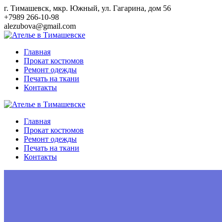
Перейти
г. Тимашевск, мкр. Южный, ул. Гагарина, дом 56
к
+7989 266-10-98
контенту
alezubova@gmail.com
Главная
Прокат костюмов
Ремонт одежды
Печать на ткани
Контакты
Главная
Прокат костюмов
Ремонт одежды
Печать на ткани
Контакты