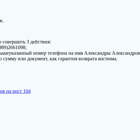
к.
 совершить 3 действия:
989)2661098;
з вышеуказанный номер телефона на имя Александры Александро
ую сумму или документ, как гарантия возврата костюма.
в на рост 104