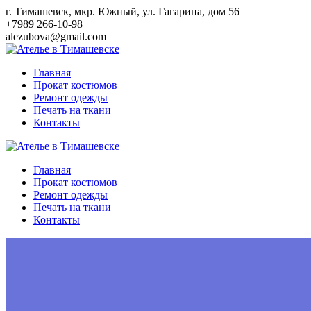
Перейти
г. Тимашевск, мкр. Южный, ул. Гагарина, дом 56
к
+7989 266-10-98
контенту
alezubova@gmail.com
Главная
Прокат костюмов
Ремонт одежды
Печать на ткани
Контакты
Главная
Прокат костюмов
Ремонт одежды
Печать на ткани
Контакты