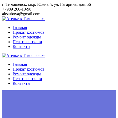
Перейти
г. Тимашевск, мкр. Южный, ул. Гагарина, дом 56
к
+7989 266-10-98
контенту
alezubova@gmail.com
Главная
Прокат костюмов
Ремонт одежды
Печать на ткани
Контакты
Главная
Прокат костюмов
Ремонт одежды
Печать на ткани
Контакты