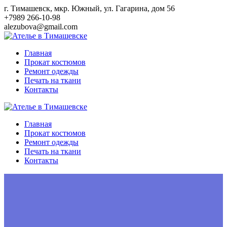
Перейти
г. Тимашевск, мкр. Южный, ул. Гагарина, дом 56
к
+7989 266-10-98
контенту
alezubova@gmail.com
Главная
Прокат костюмов
Ремонт одежды
Печать на ткани
Контакты
Главная
Прокат костюмов
Ремонт одежды
Печать на ткани
Контакты