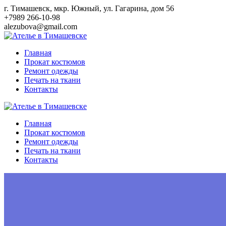
Перейти
г. Тимашевск, мкр. Южный, ул. Гагарина, дом 56
к
+7989 266-10-98
контенту
alezubova@gmail.com
Главная
Прокат костюмов
Ремонт одежды
Печать на ткани
Контакты
Главная
Прокат костюмов
Ремонт одежды
Печать на ткани
Контакты