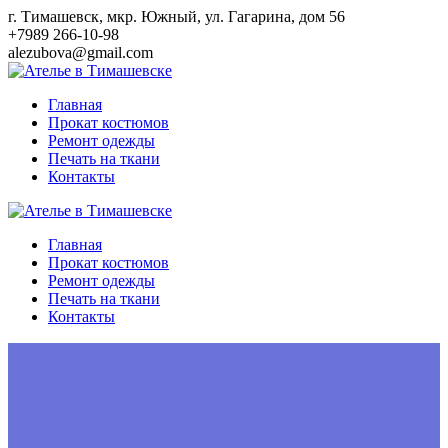
Перейти
г. Тимашевск, мкр. Южный, ул. Гагарина, дом 56
к
+7989 266-10-98
контенту
alezubova@gmail.com
Главная
Прокат костюмов
Ремонт одежды
Печать на ткани
Контакты
Главная
Прокат костюмов
Ремонт одежды
Печать на ткани
Контакты