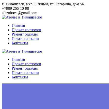
Перейти
г. Тимашевск, мкр. Южный, ул. Гагарина, дом 56
к
+7989 266-10-98
контенту
alezubova@gmail.com
Главная
Прокат костюмов
Ремонт одежды
Печать на ткани
Контакты
Главная
Прокат костюмов
Ремонт одежды
Печать на ткани
Контакты