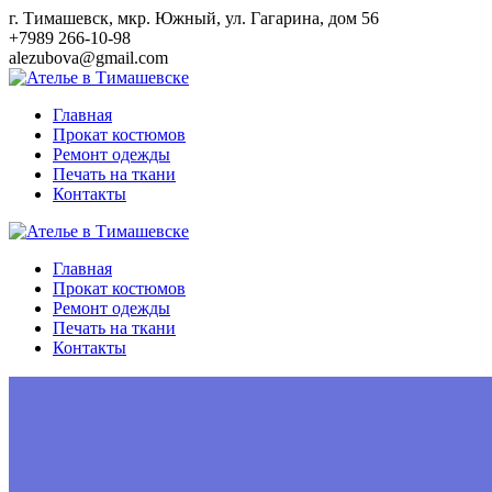
Перейти
г. Тимашевск, мкр. Южный, ул. Гагарина, дом 56
к
+7989 266-10-98
контенту
alezubova@gmail.com
Главная
Прокат костюмов
Ремонт одежды
Печать на ткани
Контакты
Главная
Прокат костюмов
Ремонт одежды
Печать на ткани
Контакты