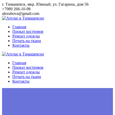
Перейти
г. Тимашевск, мкр. Южный, ул. Гагарина, дом 56
к
+7989 266-10-98
контенту
alezubova@gmail.com
Главная
Прокат костюмов
Ремонт одежды
Печать на ткани
Контакты
Главная
Прокат костюмов
Ремонт одежды
Печать на ткани
Контакты