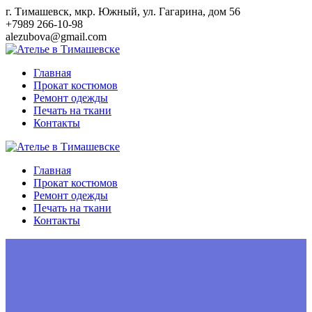
Перейти
г. Тимашевск, мкр. Южный, ул. Гагарина, дом 56
к
+7989 266-10-98
контенту
alezubova@gmail.com
Главная
Прокат костюмов
Ремонт одежды
Печать на ткани
Контакты
Главная
Прокат костюмов
Ремонт одежды
Печать на ткани
Контакты